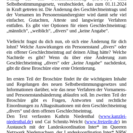
Selbstbestimmungsgesetz, verabschiedet, das zum 01.11.2024
in Kraft getreten ist. Die Änderung des Geschlechtseintrags und
der Vornamen im Personenstandsregister wird damit sehr viel
einfacher, Gutachten, Atteste und langwierige Verfahren
entfallen. Es gibt vier Optionen für einen Geschlechtseintrag:
„männlich“, „weiblich“, „divers“ und „keine Angabe“.
Vielleicht fragst du dich nun, ob sich eine Änderung für dich
lohnt? Welche Auswirkungen ein Personenstand „divers“ oder
ein offener Geschlechtseintrag auf deinen Alltag hätte? Welche
Nachteile es gibt? Wenn du über eine Änderung zum
Geschlechtseintrag „divers“ oder „keine Angabe“ nachdenkst,
gibt dir diese Broschüre eine erste Orientierung.
Im ersten Teil der Broschüre findet ihr die wichtigsten Inhalte
und Regelungen des neuen Selbstbestimmungsgesetzes und
Informationen darüber, wie das neue Verfahren der Vornamens-
und Personenstandsänderung ablaufen soll. Im zweiten Teil der
Broschüre gibt es Fragen, Antworten und rechtliche
Einordnungen zu Alltagssituationen mit dem Geschlechtseintrag
„divers“ und dem offenen Geschlechtseintrag.
Den Text verfassten Kathrin Niedenthal (
www.kanzlei-
niedenthal.de
) und Cai Schmitz-Weicht (
www.freizeile.de
) im
Austausch mit der Landeskoordination Inter* im Queeren
Netzwerk Niedersachsen, der Landeskoordination Inter* NRW