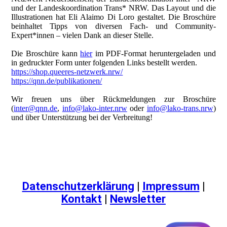
und der Landeskoordination Trans* NRW. Das Layout und die
Illustrationen hat Eli Alaimo Di Loro gestaltet. Die Broschüre
beinhaltet Tipps von diversen Fach- und Community-
Expert*innen – vielen Dank an dieser Stelle.
Die Broschüre kann
hier
im PDF-Format heruntergeladen und
in gedruckter Form unter folgenden Links bestellt werden.
https://shop.queeres-netzwerk.nrw/
https://qnn.de/publikationen/
Wir freuen uns über Rückmeldungen zur Broschüre
(
inter@qnn.de
,
info@lako-inter.nrw
oder
info@lako-trans.nrw
)
und über Unterstützung bei der Verbreitung!
Datenschutzerklärung
|
Impressum
|
Kontakt
|
Newsletter