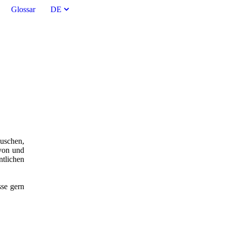
Glossar
DE
uschen,
 von und
ntlichen
sse gern