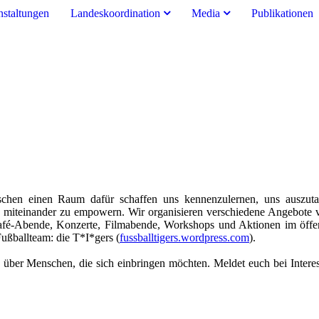
nstaltungen
Landeskoordination
Media
Publikationen
schen einen Raum dafür schaffen uns kennenzulernen, uns auszuta
d miteinander zu empowern. Wir organisieren verschiedene Angebote
Café-Abende, Konzerte, Filmabende, Workshops und Aktionen im öffe
ußballteam: die T*I*gers (
fussballtigers.wordpress.com
).
 über Menschen, die sich einbringen möchten. Meldet euch bei Intere