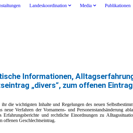
nstaltungen
Landeskoordination
Media
Publikationen
istische Informationen, Alltagserfahru
intrag „divers“, zum offenen Eintrag
et ihr die wichtigsten Inhalte und Regelungen des neuen Selbstbestim
as neue Verfahren der Vornamens- und Personenstandsänderung abla
s Erfahrungsberichte und rechtliche Einordnungen zu Alltagssituat
m offenen Geschlechtseintrag.