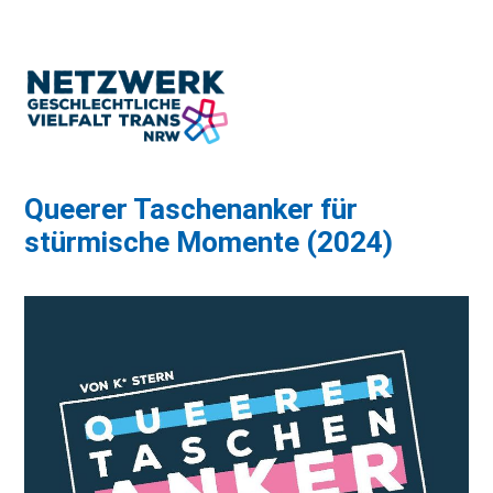
Queerer Taschenanker für
stürmische Momente (2024)